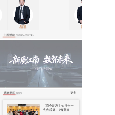
按钮
【商会动态】知行合一
先舍后得--《青蓝问
道》第五期