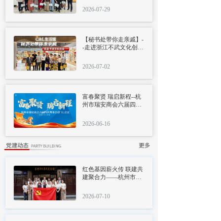
2026-07-29
【秘书处带你走亲戚】-
-走进浙江不武文化创意
有限公司
2026-07-02
富春聚贤 瑞启新程--杭
州市瑞安商会六届四次
理事会顺利召开
2026-06-16
按钮
红色基因薪火传 联建共
建聚合力——杭州市瑞
安商会党支部与杭州伟
星实业发展有限公司党
2026-07-10
支部联合开展迎八一主
题党日活动