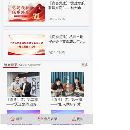
【商会党建】“党建领航
联建兴商”——杭州市瑞
安商会党支部赴桐庐温
州商会开展迎七一主题
2026-06-16
党日活动
【商会党建】杭州市瑞
安商会党支部2026年5月
主题党日活动
2026-05-25
按钮
【青蓝问道】第二期
【青蓝问道】第一期
——“天道酬勤 运筹帷
——“把人做好了 才有
幄”
资格做事”