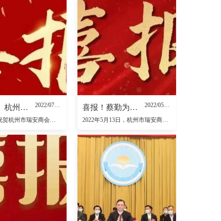
2022/07/28
2022/05/24
【喜报】杭州市瑞安商会党支部荣获2021年度“优秀特色党建品牌项目”
喜报！蔡勤为律师荣获2021年度上城区“高端商务青年人才”
喜报热烈祝贺杭州市瑞安商会党支部荣获杭州市工商联直属商会党委2021年度“优秀特色党建品牌项目”2022年7月27-29日，杭州市工商联、中共杭州市工商业联合会直属商会委员会组织直属商会秘书长、基层
2022年5月13日，杭州市瑞安商会理事、瑞青社副社长、商会企业服务团成员蔡勤为律师荣获2021年度上城区“高端商务青年人才”表彰！2021年，杭州市上城区在商务产业集聚、人才认定、发展生态等方面积