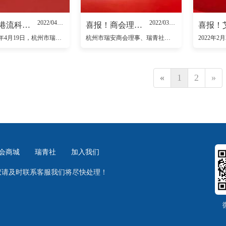
2022/04/20
2022/03/15
喜报！港流科技举行上市启动仪式！
喜报！商会理事、企业服务团成员蔡勤为当选省未成年人刑事司法研究会理事
喜报2022年4月19日，杭州市瑞安商会常务副会长张朝设企业——港流科技在杭州圆满举行了上市启动仪式！港流科技是全球首家双纤维高分子工业卷材地板制造企业，坚持与创新，得到越来越多的客户认可和各方支持
杭州市瑞安商会理事、瑞青社副社长、商会企业服务团成员蔡勤为律师近日当选浙江省未成年人刑事司法研究会第二届理事会理事。多年来，蔡勤为律师致力于未成年人刑事司法研究与未成年人权利保护相关工作。他表示，未
«
1
2
»
会商城
瑞青社
加入我们
权请及时联系客服我们将尽快处理！