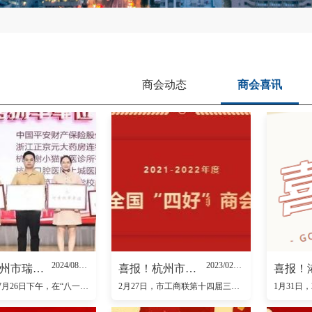
商会动态
商会喜讯
2024/08/05
2023/02/28
喜讯|杭州市瑞安商会获“优秀拥军单位”荣誉
喜报！杭州市工商联第十四届三次执委会议表彰先进，杭州市瑞安商会荣获全国“四好”商会荣誉奖牌
热烈祝贺7月26日下午，在“八一”建军节即将到来之际，杭州市上城区在笕桥街道隆重举行以“红星闪耀 双拥共融”为主题的中国人民解放军建军97周年暨红星双拥社区联盟品牌发布、红星之家成立十周年庆祝活动。杭
2月27日，市工商联第十四届三次执委会会议召开。