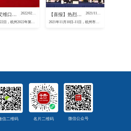
2022/02/23
2021/11/30
喜报！艾维口腔成为杭州亚运会官方供应商
【喜报】热烈祝贺会长蔡永达当选杭州市工商联（总商会）第十四届执行委员会委员
2022年2月22日，杭州2022年第19届亚运会第二次赞助企业大会在杭州隆重召开。艾维口腔总经理陈俊应邀出席，并接受亚组委授牌。至此，艾维口腔正式成为杭州2022年第19届亚运会官方口腔健康服务供
2021年11月10日-11日，杭州市工商联（总商会）第十四次代表大会在杭州之江饭店召开。市委副书记、市长刘忻出席开幕式并讲话。省委统战部副部长、省工商联党组书记陈浩，大会执行主席和市各民主党派、市
微信公众号
微信二维码
名片二维码