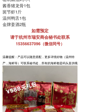
酱香猪龙骨1包
斑节虾1斤
温州鸭舌1包
金牌姜酒2瓶
如需预定
请于杭州市瑞安商会秘书处联系
15356637096
（微信同号）
温馨提醒
：产品可以随意搭配，更多详情好物（温州特
产，海鲜等）可联系秘书处，所有的海鲜都是码头直供哦