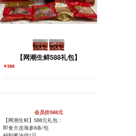
【网潮生鲜588礼包】
￥588
会员价588元
【网潮生鲜】588元礼包：
即食大连海参8条/包
秘制酱油鸡1只