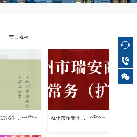
节日祝福
2025/03/14
2025/02/27
春韵YOUNG生，“她”芬芳四溢——杭州市瑞安商会&胡庆余堂女神节定格芳华
杭州市瑞安商会六届一次常务（扩大）会议顺利召开