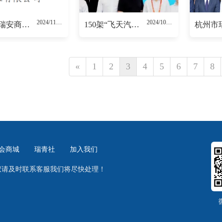
2024/11/19
2024/10/08
杭州市瑞安商会换届大会暨六届一次会员大会表彰人员名单
150架“飞天汽车”正式预定！总价近3亿！
«
1
2
3
4
5
6
7
8
会商城
瑞青社
加入我们
权请及时联系客服我们将尽快处理！