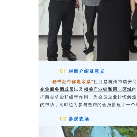
01
栏目介绍及意义
“秘书处带你走亲戚”
栏目是杭州市瑞安
企业服务团成员
以及
相关产业链和同一区域
的
挥商会
桥梁
和
纽带
作用，为会员企业排忧解难
的帮助，同时也为参与走访的会员搭建了一个
02
参观农场