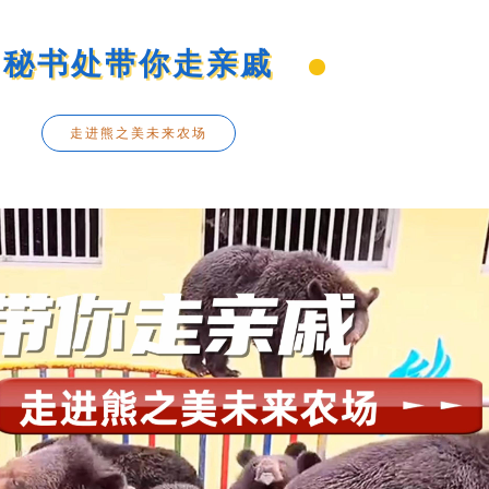
秘书处带你走亲戚
走进熊之美未来农场