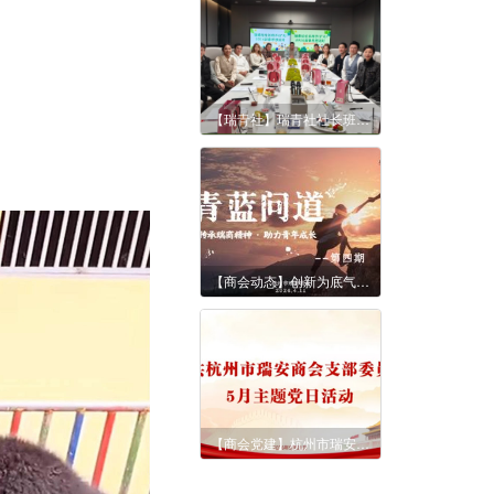
【瑞青社】瑞青社社长班子（扩大）2026新春思想派对顺利召开
【商会动态】创新为底气 深耕求突破 研无止境 向新而行--《青蓝问道》第四期
【商会党建】杭州市瑞安商会党支部2026年5月主题党日活动