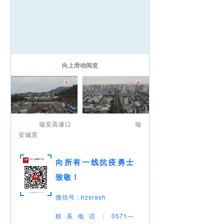
向上滑动阅览
瑞安高速口 瑞
安城景
_
_
向所有一线抗疫勇士
致敬！
_
_
微信号 : hzsrash
联系电话：0571—