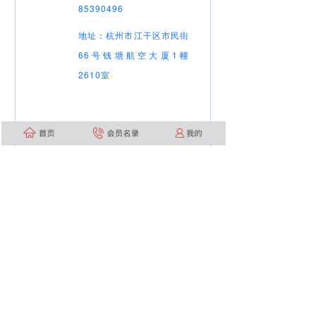
85390496
地址：杭州市江干区市民街
66号钱塘航空大厦1幢
2610室
_
_
_
_
疫情
会员
爱心
家乡