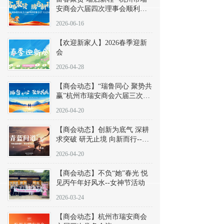
安商会六届四次理事会顺利召
开
2026-06-16
【欢迎新家人】2026春季迎新
会
2026-04-28
【商会动态】“瑞鲁同心 聚势共
赢”杭州市瑞安商会六届三次会
长办公会议暨“会长在一起”走
2026-04-20
进浙江省山东商会
【商会动态】创新为底气 深耕
求突破 研无止境 向新而行--
《青蓝问道》第四期
2026-04-20
【商会动态】不负“她”春光 悦
见丙午年好风水--女神节活动
2026-03-24
【商会动态】杭州市瑞安商会