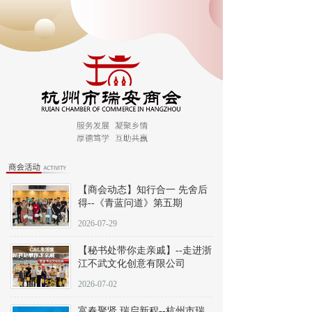
【商会动态】知行合一 先舍后
得--《青蓝问道》第五期
2026-07-29
【秘书处带你走亲戚】--走进浙
江不武文化创意有限公司
2026-07-02
富春聚贤 瑞启新程--杭州市瑞