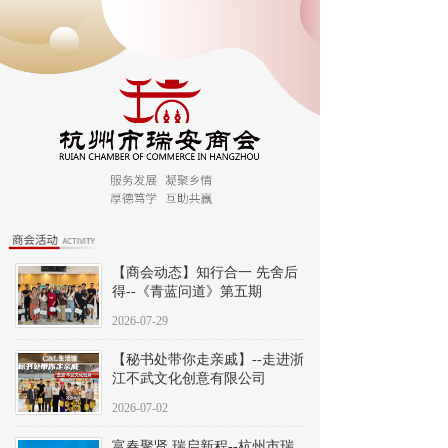
【商会动态】知行合一 先舍后
得--《青蓝问道》第五期
2026-07-29
【秘书处带你走亲戚】--走进浙
江不武文化创意有限公司
2026-07-02
富春聚贤 瑞启新程--杭州市瑞