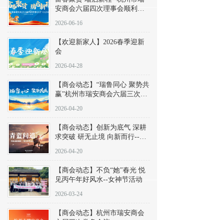
安商会六届四次理事会顺利召
开
2026-06-16
【欢迎新家人】2026春季迎新
会
2026-04-28
【商会动态】“瑞鲁同心 聚势共
赢”杭州市瑞安商会六届三次会
长办公会议暨“会长在一起”走
2026-04-20
进浙江省山东商会
【商会动态】创新为底气 深耕
求突破 研无止境 向新而行--
《青蓝问道》第四期
2026-04-20
【商会动态】不负“她”春光 悦
见丙午年好风水--女神节活动
2026-03-24
【商会动态】杭州市瑞安商会