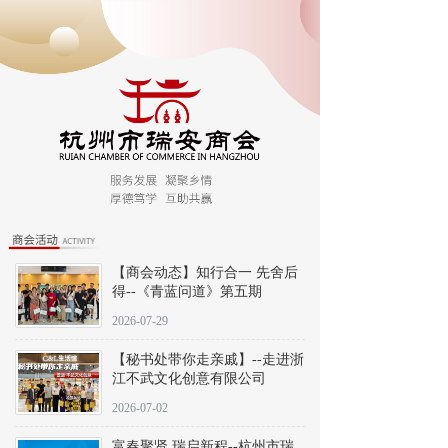
【商会动态】知行合一 先舍后
得--《青蓝问道》第五期
2026-07-29
【秘书处带你走亲戚】--走进浙
江不武文化创意有限公司
2026-07-02
富春聚贤 瑞启新程--杭州市瑞