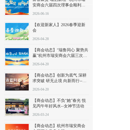
安商会六届四次理事会顺利召
开
2026-06-16
【欢迎新家人】2026春季迎新
会
2026-04-28
【商会动态】“瑞鲁同心 聚势共
赢”杭州市瑞安商会六届三次会
长办公会议暨“会长在一起”走
2026-04-20
进浙江省山东商会
【商会动态】创新为底气 深耕
求突破 研无止境 向新而行--
《青蓝问道》第四期
2026-04-20
【商会动态】不负“她”春光 悦
见丙午年好风水--女神节活动
2026-03-24
【商会动态】杭州市瑞安商会